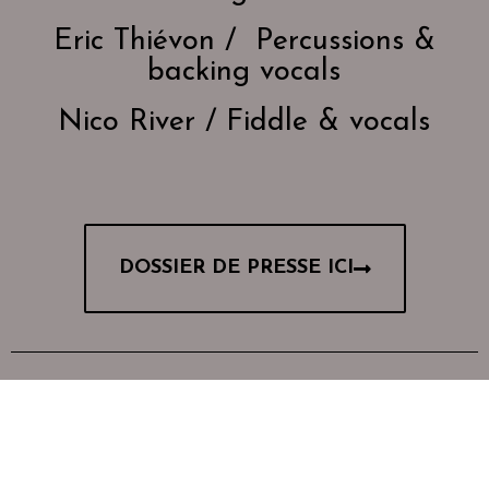
Eric Thiévon / Percussions &
backing vocals
Nico River / Fiddle & vocals
DOSSIER DE PRESSE ICI